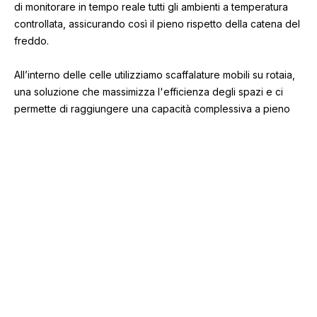
di monitorare in tempo reale tutti gli ambienti a temperatura
controllata, assicurando così il pieno rispetto della catena del
freddo.
All’interno delle celle utilizziamo scaffalature mobili su rotaia,
una soluzione che massimizza l'efficienza degli spazi e ci
permette di raggiungere una capacità complessiva a pieno
regime di stoccaggio pari a 3.500 posti pallet.
Siamo autorizzati allo stoccaggio non solo di prodotti ittici, ma
anche di carni bianche e altri prodotti alimentari specifici, nel
rispetto delle normative vigenti e con i più alti standard di
sicurezza alimentare.