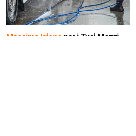
LA PULIZIA CHE FA LA DIFFERENZA
Massima Igiene
per i Tuoi Mezzi
Presso la nostra sede operativa di Taglio di Po, Bierreti offre
un servizio di lavaggio automezzi di alta qualità, disponibile
sia per la nostra flotta interna che per conto terzi.
Comprendiamo l'importanza cruciale dell'igiene nel trasporto,
specialmente nel settore alimentare, per questo garantiamo
un processo di pulizia approfondito e certificato.
Tecnologia e Prodotti Certificati al
Tuo Servizio
Il nostro impianto di lavaggio è progettato per garantire
efficienza e risultati ottimali. Utilizziamo esclusivamente