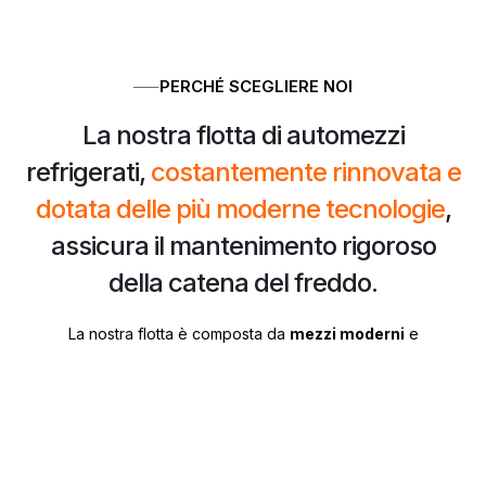
PERCHÉ SCEGLIERE NOI
La nostra flotta di automezzi
refrigerati,
costantemente rinnovata e
dotata delle più moderne tecnologie
,
assicura il mantenimento rigoroso
della catena del freddo.
La nostra flotta è composta da
mezzi moderni
e
costantemente aggiornati, progettati per garantire massima
efficienza, sicurezza e qualità nel trasporto a temperatura
controllata.
Gran parte dei veicoli è dotata di paratie per il trasporto a
doppia temperatura, che permettono di suddividere il vano in